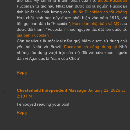
thư của Mỹ chính là thành phần của nó.
thuoc Fucoidan
Fucoidan từ tảo nâu Nhật Bản được coi là nguồn Fucoidan
tinh khiết và chất lượng cao.
thuốc Fucoidan có tốt không
Hợp chất sinh học này được phát hiện vào năm 1913, với
tên gọi ban đầu là “Fucoidin”,
Fucoidan nhật bản và Mỹ
sau
được đổi thành “Fucoidan” theo nguyên tắc đặt tên quốc tế.
giá bán Fucoidan
Còn Agaricus là một loại nấm quý hiếm được sử dụng chủ
yếu tại Nhật và Brazil.
Fucoidan có công dung gì
Nhờ
những tác dụng vượt trội của nó đối với sức khỏe, người
dân ví Agaricus là “nấm của Chúa”.
Reply
Chesterfield Independent Massage
January 22, 2025 at
2:10 PM
I enjooyed reading your post
Reply