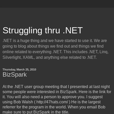
Struggling thru .NET
.NET is a huge thing and we have started to use it. We are
going to blog about things we find out and things we find
online related to everything .NET. This includes .NET, Linq,
Silverlight, XAML, and anything else related to .NET.
Thursday, March 25, 2010
BizSpark
At the .NET user group meeting that I presented at last night
some people were interested in BizSpark. Here is the link for
it. You will also need a person to approve you. I suggest
using Bob Walsh ( http://47hats.com/ ) He is the largest
referrer for the program in the world. When you email Bob
make sure to put BizSpark in the title.