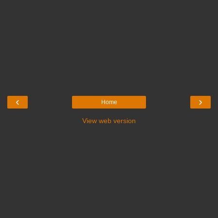
‹
›
Home
View web version